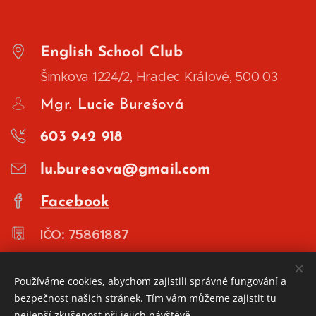
English School Club
Šimkova 1224/2, Hradec Králové, 500 03
Mgr. Lucie Burešová
603 942 918
lu.buresova@gmail.com
Facebook
IČO: 75861887
Používáme cookies, abychom zajistili správné fungování a
bezpečnost našich stránek. Tím vám můžeme zajistit tu
nejlepší zkušenost při jejich návštěvě.